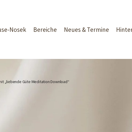
ruse-Nosek
Bereiche
Neues & Termine
Hinte
it „liebende Güte Meditation Download“