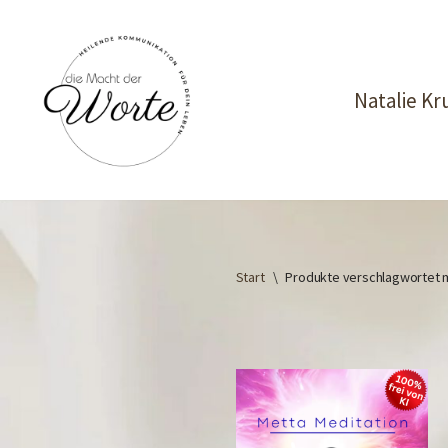
Zum
Inhalt
Natalie K
springen
Start
\
Produkte verschlagwortet m