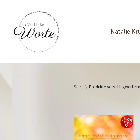
Zum
Inhalt
Natalie K
springen
Start
\
Produkte verschlagwortet m