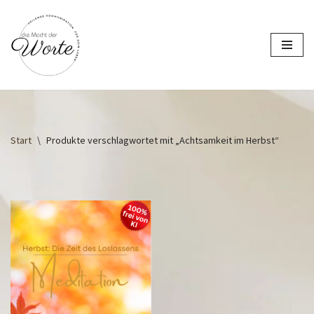
Zum
Inhalt
springen
Start
\
Produkte verschlagwortet mit „Achtsamkeit im Herbst“